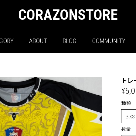
CORAZONSTORE
GORY
ABOUT
BLOG
COMMUNITY
トレ
¥6,
種類
数量